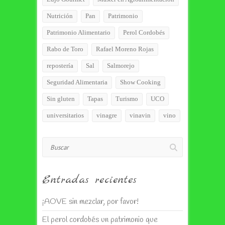
Nutrición
Pan
Patrimonio
Patrimonio Alimentario
Perol Cordobés
Rabo de Toro
Rafael Moreno Rojas
repostería
Sal
Salmorejo
Seguridad Alimentaria
Show Cooking
Sin gluten
Tapas
Turismo
UCO
universitarios
vinagre
vinavin
vino
Buscar
Entradas recientes
¡AOVE sin mezclar, por favor!
El perol cordobés un patrimonio que