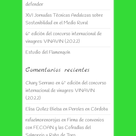
defender
XVI Jornadas Técnicas Andaluzas sobre
Sostenibilidad en el Medio Rural
6ª edición del concurso internacional de
vinagres: VINAVIN (2022)
Estudio del Flamenquín
Comentarios recientes
Chary Serrano
en
6ª edición del concurso
internacional de vinagres: VINAVIN
(2022)
Elisa Quílez Bielsa
en
Peroles en Córdoba
rafaelmorenorojas
en
Firma de convenios
con FECOAN y las Cofradías del
Salmorejo y Rabo de Toro