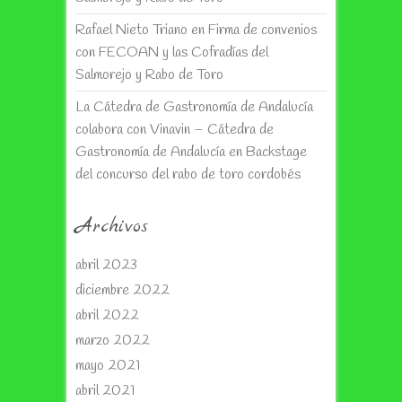
Rafael Nieto Triano
en
Firma de convenios
con FECOAN y las Cofradías del
Salmorejo y Rabo de Toro
La Cátedra de Gastronomía de Andalucía
colabora con Vinavin – Cátedra de
Gastronomía de Andalucía
en
Backstage
del concurso del rabo de toro cordobés
Archivos
abril 2023
diciembre 2022
abril 2022
marzo 2022
mayo 2021
abril 2021