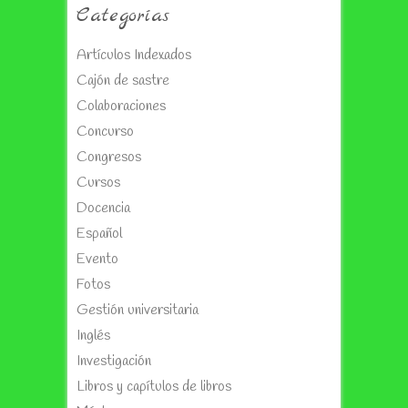
Categorías
Artículos Indexados
Cajón de sastre
Colaboraciones
Concurso
Congresos
Cursos
Docencia
Español
Evento
Fotos
Gestión universitaria
Inglés
Investigación
Libros y capítulos de libros