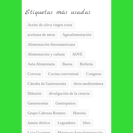
Etiquetas más usadas
Aceite de oliva virgen extra
aceituna de mesa
Agroalimentación
Alimentación iberoamericana
Alimentación y cultura
AOVE
Aula Alimentaria
Baena
Bollería
Cerveza
Cocina conventual
Congreso
Cátedra de Gastronomía
dieta mediterránea
Difusión
divulgación de la ciencia
Gastronomía
Gastropatios
Grupo Cabezas Romero
Historia
Jamón ibérico
Legumbres
libro
Lujo Gourmet
Máster en Agroalimentación