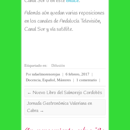
Canal Sur o en este
enlace
.
Además aún quedan varias reposiciones
en los canales de Andalucía Televisión,
Canal Sur y vía satélite.
Etiquetado en:
Difusión
Por
rafaelmorenorojas
|
6 febrero, 2017
|
Docencia
,
Español
,
Másteres
|
1 comentario
|
←
Nuevo Libro del Salmorejo Cordobés
Jornada Gastronómica Valeriana en
Cabra
→